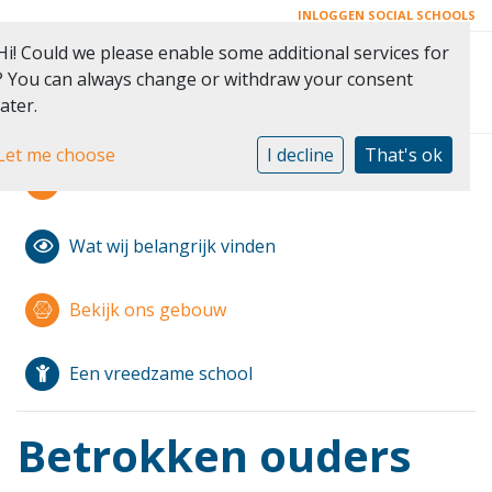
INLOGGEN SOCIAL SCHOOLS
Hi! Could we please enable some additional services for
Toggle 
? You can always change or withdraw your consent
later.
Let me choose
I decline
That's ok
Modern Montessori
Wat wij belangrijk vinden
Bekijk ons gebouw
Een vreedzame school
Betrokken ouders