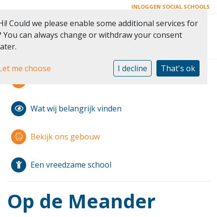
INLOGGEN SOCIAL SCHOOLS
Hi! Could we please enable some additional services for
Toggle 
? You can always change or withdraw your consent
later.
Let me choose
I decline
That's ok
Modern Montessori
Wat wij belangrijk vinden
Bekijk ons gebouw
Een vreedzame school
Op de Meander